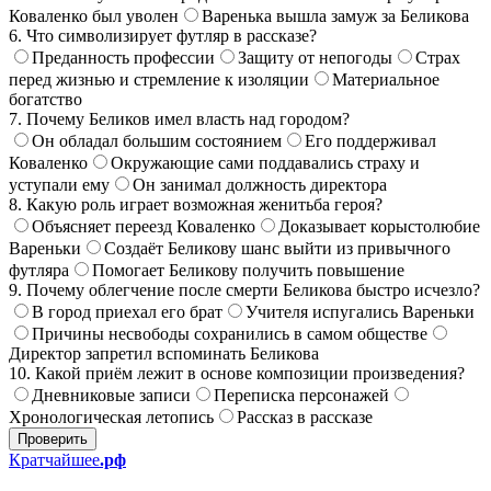
Коваленко был уволен
Варенька вышла замуж за Беликова
6. Что символизирует футляр в рассказе?
Преданность профессии
Защиту от непогоды
Страх
перед жизнью и стремление к изоляции
Материальное
богатство
7. Почему Беликов имел власть над городом?
Он обладал большим состоянием
Его поддерживал
Коваленко
Окружающие сами поддавались страху и
уступали ему
Он занимал должность директора
8. Какую роль играет возможная женитьба героя?
Объясняет переезд Коваленко
Доказывает корыстолюбие
Вареньки
Создаёт Беликову шанс выйти из привычного
футляра
Помогает Беликову получить повышение
9. Почему облегчение после смерти Беликова быстро исчезло?
В город приехал его брат
Учителя испугались Вареньки
Причины несвободы сохранились в самом обществе
Директор запретил вспоминать Беликова
10. Какой приём лежит в основе композиции произведения?
Дневниковые записи
Переписка персонажей
Хронологическая летопись
Рассказ в рассказе
Проверить
Кратчайшее
.рф