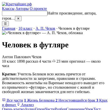
Классы
Авторы
О проекте
Найти произведение, автора,
героя…
✕
☰
Главная
·
10 класс
·
А. П. Чехов
· Человек в футляре
Человек в футляре
Антон Павлович Чехов
10 класс
1898
рассказ
4 части
23 мин
оригинал — около
часа
Кратко:
Учитель Беликов всю жизнь прячется от
действительности за запретами, правилами и страхами.
Возможность женитьбы на Вареньке ненадолго выводит его
из привычного «футляра», но столкновение с живой и
свободной жизнью заканчивается для него гибелью.
Все части
1
Жизнь Беликова
2
Несостоявшийся брак
3
Крах
и финал
Анализ
Очень кратко
Аудио
Герои
Части
Разбор
Сочинение
Урок
Тест