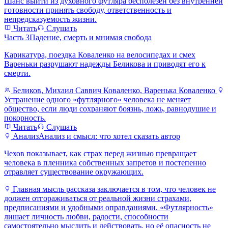
Шанс выйти из духовного футляра бесполезен без внутренней
готовности принять свободу, ответственность и
непредсказуемость жизни.
Читать
Слушать
Часть 3
Падение, смерть и мнимая свобода
Карикатура, поездка Коваленко на велосипедах и смех
Вареньки разрушают надежды Беликова и приводят его к
смерти.
Беликов, Михаил Саввич Коваленко, Варенька Коваленко
Устранение одного «футлярного» человека не меняет
общество, если люди сохраняют боязнь, ложь, равнодушие и
покорность.
Читать
Слушать
Анализ
Анализ и смысл: что хотел сказать автор
Чехов показывает, как страх перед жизнью превращает
человека в пленника собственных запретов и постепенно
отравляет существование окружающих.
Главная мысль рассказа заключается в том, что человек не
должен отгораживаться от реальной жизни страхами,
предписаниями и удобными оправданиями. «Футлярность»
лишает личность любви, радости, способности
самостоятельно мыслить и действовать, но её опасность не