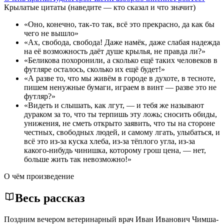
Крылатые цитаты
(наведите — кто сказал и что значит)
«Оно, конечно, так-то так, всё это прекрасно, да как бы
чего не вышло»
«Ах, свобода, свобода! Даже намёк, даже слабая надежда
на её возможность даёт душе крылья, не правда ли?»
«Беликова похоронили, а сколько ещё таких человеков в
футляре осталось, сколько их ещё будет!»
«А разве то, что мы живём в городе в духоте, в тесноте,
пишем ненужные бумаги, играем в винт — разве это не
футляр?»
«Видеть и слышать, как лгут, — и тебя же называют
дураком за то, что ты терпишь эту ложь; сносить обиды,
унижения, не сметь открыто заявить, что ты на стороне
честных, свободных людей, и самому лгать, улыбаться, и
всё это из-за куска хлеба, из-за тёплого угла, из-за
какого-нибудь чинишка, которому грош цена, — нет,
больше жить так невозможно!»
О чём произведение
Весь рассказ
Поздним вечером ветеринарный врач Иван Иванович Чимша-