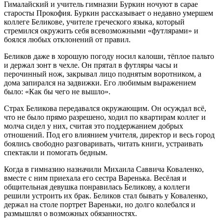
Гималайский и учитель гимназии Буркин ночуют в сарае
старосты Прокофия. Буркин рассказывает о недавно умершем
коллеге Беликове, учителе греческого языка, который
стремился окружить себя всевозможными «футлярами» и
боялся любых отклонений от правил.
Беликов даже в хорошую погоду носил калоши, тёплое пальто
и держал зонт в чехле. Он прятал в футляры часы и
перочинный нож, закрывал лицо поднятым воротником, а
дома запирался на задвижки. Его любимым выражением
было: «Как бы чего не вышло».
Страх Беликова передавался окружающим. Он осуждал всё,
что не было прямо разрешено, ходил по квартирам коллег и
молча сидел у них, считая это поддержанием добрых
отношений. Под его влиянием учителя, директор и весь город
боялись свободно разговаривать, читать книги, устраивать
спектакли и помогать бедным.
Когда в гимназию назначили Михаила Саввича Коваленко,
вместе с ним приехала его сестра Варенька. Весёлая и
общительная девушка понравилась Беликову, а коллеги
решили устроить их брак. Беликов стал бывать у Коваленко,
держал на столе портрет Вареньки, но долго колебался и
размышлял о возможных обязанностях.