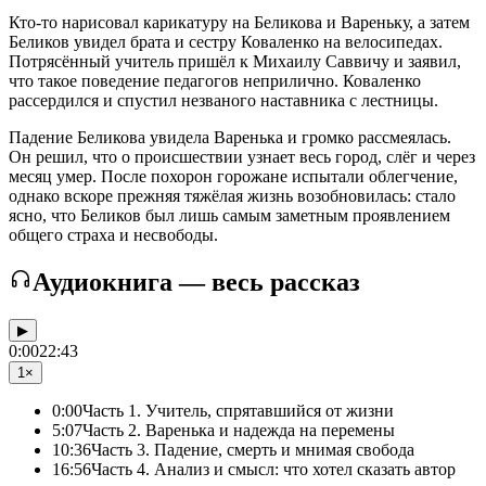
Кто-то нарисовал карикатуру на Беликова и Вареньку, а затем
Беликов увидел брата и сестру Коваленко на велосипедах.
Потрясённый учитель пришёл к Михаилу Саввичу и заявил,
что такое поведение педагогов неприлично. Коваленко
рассердился и спустил незваного наставника с лестницы.
Падение Беликова увидела Варенька и громко рассмеялась.
Он решил, что о происшествии узнает весь город, слёг и через
месяц умер. После похорон горожане испытали облегчение,
однако вскоре прежняя тяжёлая жизнь возобновилась: стало
ясно, что Беликов был лишь самым заметным проявлением
общего страха и несвободы.
Аудиокнига — весь рассказ
▶
0:00
22:43
1×
0:00
Часть 1. Учитель, спрятавшийся от жизни
5:07
Часть 2. Варенька и надежда на перемены
10:36
Часть 3. Падение, смерть и мнимая свобода
16:56
Часть 4. Анализ и смысл: что хотел сказать автор