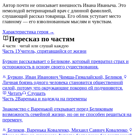
Автор почти не описывает внешность Ивана Иваныча. Это
немолодой ветеринарный врач с длинной фамилией,
слушающий рассказ товарища. Его облик уступает место
главному — его взволнованным мыслям и чувствам.
Характеристика героя →
Пересказ по частям
4 части · читай или слушай каждую
Часть 1
Учитель, спрятавшийся от жизни
Буркин рассказывает о Беликове, который превратил страх и
осторожность в основу своего существования.
Буркин, Иван Иванович Чимша-Гималайский, Беликов
Личная боязнь одного человека становится общественной
силой, потому что окружающие покорно ей подчиняются.
Читать
Слушать
Часть 2
Варенька и надежда на перемены
Знакомство с Варенькой открывает перед Беликовым
возможность семейной жизни, но он не способен решиться на
перемену.
Беликов, Варенька Коваленко, Михаил Саввич Коваленко