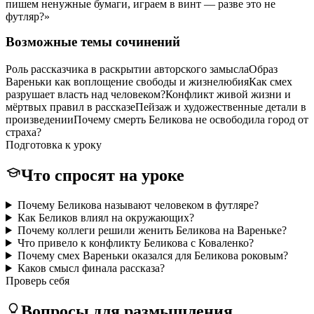
пишем ненужные бумаги, играем в винт — разве это не
футляр?»
Возможные темы сочинений
Роль рассказчика в раскрытии авторского замысла
Образ
Вареньки как воплощение свободы и жизнелюбия
Как смех
разрушает власть над человеком?
Конфликт живой жизни и
мёртвых правил в рассказе
Пейзаж и художественные детали в
произведении
Почему смерть Беликова не освободила город от
страха?
Подготовка к уроку
Что спросят на уроке
Почему Беликова называют человеком в футляре?
Как Беликов влиял на окружающих?
Почему коллеги решили женить Беликова на Вареньке?
Что привело к конфликту Беликова с Коваленко?
Почему смех Вареньки оказался для Беликова роковым?
Каков смысл финала рассказа?
Проверь себя
Вопросы для размышления