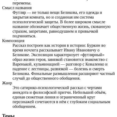
перемены.
Смысл названия
Футляр — не только вещи Беликова, его одежда и
закрытая комната, но и созданная им система
психологической защиты. В более широком смысле
название обозначает общественную жизнь, скованную
страхом, запретами, равнодушием и привычкой
подчиняться.
Композиция
Рассказ построен как история в истории: Буркин во
время ночлега рассказывает Ивану Ивановичу о
Беликове. Экспозиция характеризует «футлярный»
образ жизни героя, завязкой становится знакомство с
Варенькой, кульминацией — разговор с Коваленко и
падение с лестницы, развязкой — болезнь и смерть
Беликова. Финальные размышления расширяют частный
случай до общественного обобщения.
Жанр
Это сатирико-психологический рассказ с чертами
анекдота и философской притчи. Небольшой объём,
единая сюжетная линия и ограниченный круг
персонажей сочетаются в нём с глубоким социальным
обобщением.
Темы