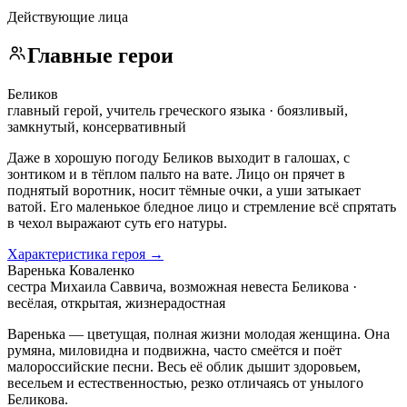
Действующие лица
Главные герои
Беликов
главный герой, учитель греческого языка · боязливый,
замкнутый, консервативный
Даже в хорошую погоду Беликов выходит в галошах, с
зонтиком и в тёплом пальто на вате. Лицо он прячет в
поднятый воротник, носит тёмные очки, а уши затыкает
ватой. Его маленькое бледное лицо и стремление всё спрятать
в чехол выражают суть его натуры.
Характеристика героя →
Варенька Коваленко
сестра Михаила Саввича, возможная невеста Беликова ·
весёлая, открытая, жизнерадостная
Варенька — цветущая, полная жизни молодая женщина. Она
румяна, миловидна и подвижна, часто смеётся и поёт
малороссийские песни. Весь её облик дышит здоровьем,
весельем и естественностью, резко отличаясь от унылого
Беликова.