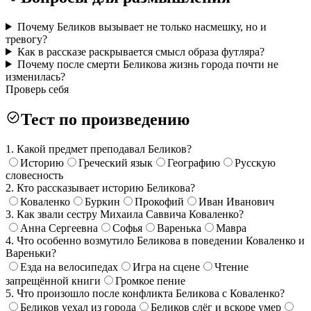
Почему Беликов вызывает не только насмешку, но и
тревогу?
Как в рассказе раскрывается смысл образа футляра?
Почему после смерти Беликова жизнь города почти не
изменилась?
Проверь себя
Тест по произведению
1. Какой предмет преподавал Беликов?
Историю
Греческий язык
Географию
Русскую
словесность
2. Кто рассказывает историю Беликова?
Коваленко
Буркин
Прокофий
Иван Иванович
3. Как звали сестру Михаила Саввича Коваленко?
Анна Сергеевна
Софья
Варенька
Мавра
4. Что особенно возмутило Беликова в поведении Коваленко и
Вареньки?
Езда на велосипедах
Игра на сцене
Чтение
запрещённой книги
Громкое пение
5. Что произошло после конфликта Беликова с Коваленко?
Беликов уехал из города
Беликов слёг и вскоре умер