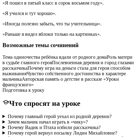
«Я пошел в пятый класс в сорок восьмом году».
«Я учился и тут хорошо».
«Иногда полезно забыть, что ты учительница».
«Раньше я видел яблоки только на картинках».
Возможные темы сочинений
Тема одиночества ребёнка вдали от родного дома
Роль матери
в судьбе главного героя
Послевоенная деревня и город глазами
рассказчика
Почему игра на деньги стала для героя способом
выживания
Чувство собственного достоинства в характере
мальчика
Авторская память о детстве в рассказе «Уроки
французского»
Подготовка к уроку
Что спросят на уроке
Почему главный герой уехал из родной деревни?
Зачем мальчик начал играть в «чику»?
Почему Вадик и Птаха избили рассказчика?
Почему герой вернул посылку Лидии Михайловне?