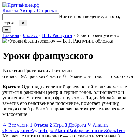
Классы
Авторы
О проекте
Найти произведение, автора,
героя…
✕
☰
Главная
·
6 класс
·
В. Г. Распутин
· Уроки французского
Уроки французского
Валентин Григорьевич Распутин
6 класс
1973
рассказ
4 части
19 мин
оригинал — около часа
Кратко:
Одиннадцатилетний деревенский мальчик уезжает
учиться в районный центр и терпит голод, одиночество и
унижения. Учительница французского Лидия Михайловна,
заметив его бедственное положение, помогает ученику,
рискуя своей работой и проявляя настоящее человеческое
милосердие.
Все части
1
Отъезд
2
Игра
3
Доброта
Анализ
Очень кратко
Аудио
Герои
Части
Разбор
Сочинение
Урок
Тест
Крылатые цитаты
(наведите — кто сказал и что значит)