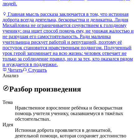
людей.
Главная мысль рассказа заключается в том, что истинная
доброта всегда деятельна, бескорыстна и деликатна. Лидия
Михайловна не ограничивается сочувствием к голодному
ученику: она ищет способ помочь ему, не унижая жалостью и
не разрушая его самостоятельность. Ради мальчика
учительница рискует работой и репутацией, поэтому её
поступок становится нравственным подвигом. Полученный
урок герой запоминает на всю жизнь: человек отвечает не
только за соблюдение правил, но и за тех, кто оказался рядом
и нуждается в поддержке.
Читать
Слушать
Анализ
Разбор произведения
Тема
Нравственное взросление ребёнка и бескорыстная
помощь учителя ученику, оказавшемуся в тяжёлых
обстоятельствах.
Идея
Истинная доброта проявляется в деликатной,
деятельной помощи, которая сохраняет достоинство