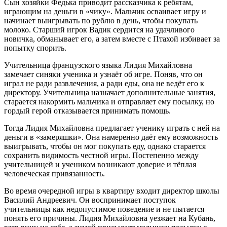
Сын хозяйки Федька приводит рассказчика к ребятам,
играющим на деньги в «чику». Мальчик осваивает игру и
начинает выигрывать по рублю в день, чтобы покупать
молоко. Старший игрок Вадик сердится на удачливого
новичка, обманывает его, а затем вместе с Птахой избивает за
попытку спорить.
Учительница французского языка Лидия Михайловна
замечает синяки ученика и узнаёт об игре. Поняв, что он
играл не ради развлечения, а ради еды, она не ведёт его к
директору. Учительница назначает дополнительные занятия,
старается накормить мальчика и отправляет ему посылку, но
гордый герой отказывается принимать помощь.
Тогда Лидия Михайловна предлагает ученику играть с ней на
деньги в «замеряшки». Она намеренно даёт ему возможность
выигрывать, чтобы он мог покупать еду, однако старается
сохранить видимость честной игры. Постепенно между
учительницей и учеником возникают доверие и тёплая
человеческая привязанность.
Во время очередной игры в квартиру входит директор школы
Василий Андреевич. Он воспринимает поступок
учительницы как недопустимое поведение и не пытается
понять его причины. Лидия Михайловна уезжает на Кубань,