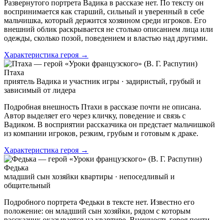
Развернутого портрета Вадика в рассказе нет. По тексту он
воспринимается как старший, сильный и уверенный в себе
мальчишка, который держится хозяином среди игроков. Его
внешний облик раскрывается не столько описанием лица или
одежды, сколько позой, поведением и властью над другими.
Характеристика героя →
Птаха
приятель Вадика и участник игры · задиристый, грубый и
зависимый от лидера
Подробная внешность Птахи в рассказе почти не описана.
Автор выделяет его через кличку, поведение и связь с
Вадиком. В восприятии рассказчика он предстает мальчишкой
из компании игроков, резким, грубым и готовым к драке.
Характеристика героя →
Федька
младший сын хозяйки квартиры · непоседливый и
общительный
Подробного портрета Федьки в тексте нет. Известно его
положение: он младший сын хозяйки, рядом с которым
рассказчик оказывается на квартире. Внешность героя почти