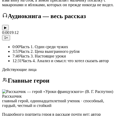
взяв вину на себя, а зимой присылает мальчику посылку с
макаронами и яблоками, которых он прежде никогда не видел.
Аудиокнига — весь рассказ
▶
0:00
19:12
1×
0:00
Часть 1. Один среди чужих
3:53
Часть 2. Цена выигранного рубля
7:46
Часть 3. Настоящие уроки
12:31
Часть 4. Анализ и смысл: что хотел сказать автор
Действующие лица
Главные герои
Рассказчик
главный герой, одиннадцатилетний ученик · способный,
гордый, честный и стойкий
Подробного портрета героя в рассказе почти нет: автор