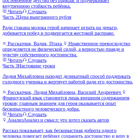
послевоенное детство без прикрас и подчёркивает
внутреннюю стойкость ребёнка.
Читать
Слушать
Часть 2
Цена выигранного рубля
Ради стакана молока герой начинает играть на деньги,
добивается побед и подвергается жестокой расправе.
Рассказчик, Вадик, Птаха
Нравственное превосходство
определяется не физической силой, а верностью правде и
чувству собственного достоинства.
Читать
Слушать
Часть 3
Настоящие уроки
Лидия Михайловна находит деликатный способ поддержать
голодного ученика и жертвует работой ради его достоинства.
Рассказчик, Лидия Михайловна, Василий Андреевич
Французский язык становится лишь внешним содержанием
уроков; главным знанием для героя оказывается опыт
бескорыстного человеческого добра.
Читать
Слушать
Анализ
Анализ и смысл: что хотел сказать автор
Рассказ показывает, как бескорыстная доброта одного
человека помогает ребёнку сохранить достоинство и веру в