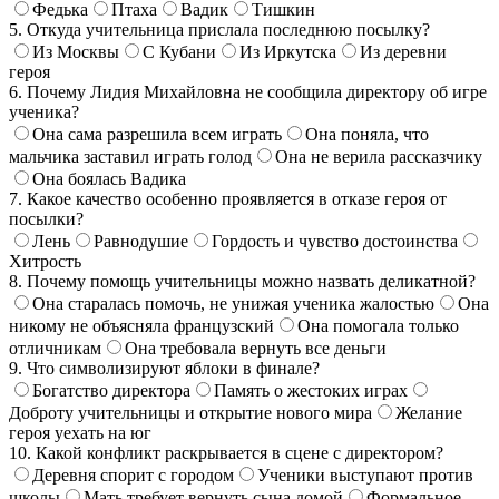
Федька
Птаха
Вадик
Тишкин
5. Откуда учительница прислала последнюю посылку?
Из Москвы
С Кубани
Из Иркутска
Из деревни
героя
6. Почему Лидия Михайловна не сообщила директору об игре
ученика?
Она сама разрешила всем играть
Она поняла, что
мальчика заставил играть голод
Она не верила рассказчику
Она боялась Вадика
7. Какое качество особенно проявляется в отказе героя от
посылки?
Лень
Равнодушие
Гордость и чувство достоинства
Хитрость
8. Почему помощь учительницы можно назвать деликатной?
Она старалась помочь, не унижая ученика жалостью
Она
никому не объясняла французский
Она помогала только
отличникам
Она требовала вернуть все деньги
9. Что символизируют яблоки в финале?
Богатство директора
Память о жестоких играх
Доброту учительницы и открытие нового мира
Желание
героя уехать на юг
10. Какой конфликт раскрывается в сцене с директором?
Деревня спорит с городом
Ученики выступают против
школы
Мать требует вернуть сына домой
Формальное