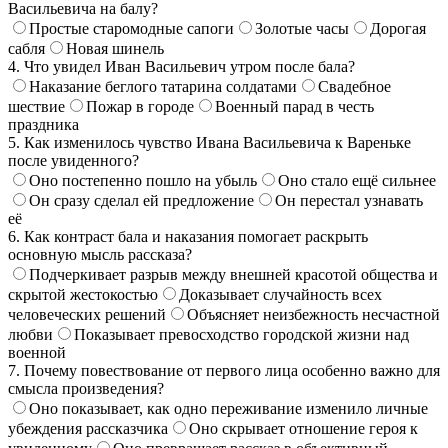
Васильевича на балу?
Простые старомодные сапоги
Золотые часы
Дорогая
сабля
Новая шинель
4. Что увидел Иван Васильевич утром после бала?
Наказание беглого татарина солдатами
Свадебное
шествие
Пожар в городе
Военный парад в честь
праздника
5. Как изменилось чувство Ивана Васильевича к Вареньке
после увиденного?
Оно постепенно пошло на убыль
Оно стало ещё сильнее
Он сразу сделал ей предложение
Он перестал узнавать
её
6. Как контраст бала и наказания помогает раскрыть
основную мысль рассказа?
Подчеркивает разрыв между внешней красотой общества и
скрытой жестокостью
Доказывает случайность всех
человеческих решений
Объясняет неизбежность несчастной
любви
Показывает превосходство городской жизни над
военной
7. Почему повествование от первого лица особенно важно для
смысла произведения?
Оно показывает, как одно переживание изменило личные
убеждения рассказчика
Оно скрывает отношение героя к