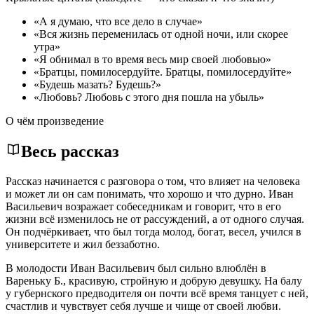
«А я думаю, что все дело в случае»
«Вся жизнь переменилась от одной ночи, или скорее
утра»
«Я обнимал в то время весь мир своей любовью»
«Братцы, помилосердуйте. Братцы, помилосердуйте»
«Будешь мазать? Будешь?»
«Любовь? Любовь с этого дня пошла на убыль»
О чём произведение
Весь рассказ
Рассказ начинается с разговора о том, что влияет на человека
и может ли он сам понимать, что хорошо и что дурно. Иван
Васильевич возражает собеседникам и говорит, что в его
жизни всё изменилось не от рассуждений, а от одного случая.
Он подчёркивает, что был тогда молод, богат, весел, учился в
университете и жил беззаботно.
В молодости Иван Васильевич был сильно влюблён в
Вареньку Б., красивую, стройную и добрую девушку. На балу
у губернского предводителя он почти всё время танцует с ней,
счастлив и чувствует себя лучше и чище от своей любви.