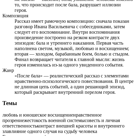
то, что происходит после бала, разрушает иллюзии
героя.
Композиция
Рассказ имеет рамочную композицию: сначала показан
разговор Ивана Васильевича с собеседниками, затем
следует его воспоминание. Внутри воспоминания
произведение построено на резком контрасте двух
эпизодов: бала и утреннего наказания. Первая часть
наполнена светом, музыкой, любовью и восхищением;
вторая — холодом, барабанным боем, болью и стыдом.
Финал возвращает читателя к главной мысли: жизнь
героя изменилась из-за одного увиденного события.
Жанр
«После бала» — реалистический рассказ с элементами
нравственно-психологического повествования. В центре
не длинная цепь событий, а один решающий эпизод,
который раскрывает внутренний перелом героя.
Темы
любовь и юношеское восхищение
нравственное
прозрение
жестокость военной системы
совесть и личная
ответственность
контраст внешней красоты и внутреннего
зла
влияние одного случая на судьбу человека