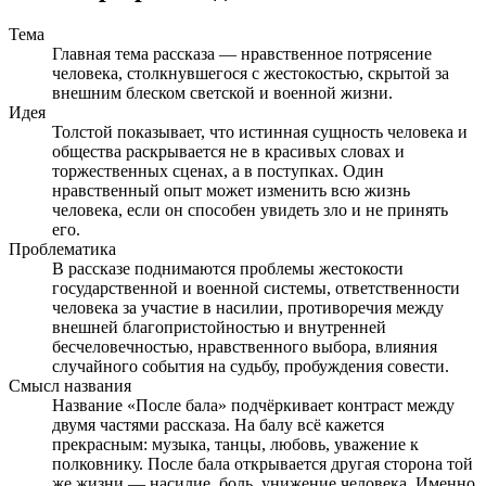
Тема
Главная тема рассказа — нравственное потрясение
человека, столкнувшегося с жестокостью, скрытой за
внешним блеском светской и военной жизни.
Идея
Толстой показывает, что истинная сущность человека и
общества раскрывается не в красивых словах и
торжественных сценах, а в поступках. Один
нравственный опыт может изменить всю жизнь
человека, если он способен увидеть зло и не принять
его.
Проблематика
В рассказе поднимаются проблемы жестокости
государственной и военной системы, ответственности
человека за участие в насилии, противоречия между
внешней благопристойностью и внутренней
бесчеловечностью, нравственного выбора, влияния
случайного события на судьбу, пробуждения совести.
Смысл названия
Название «После бала» подчёркивает контраст между
двумя частями рассказа. На балу всё кажется
прекрасным: музыка, танцы, любовь, уважение к
полковнику. После бала открывается другая сторона той
же жизни — насилие, боль, унижение человека. Именно