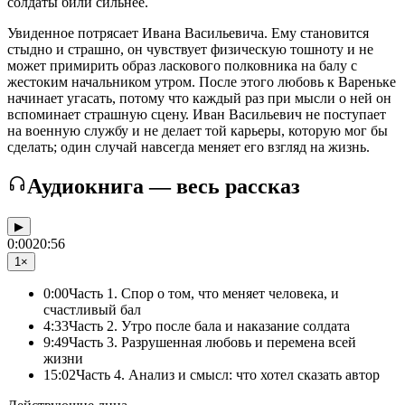
солдаты били сильнее.
Увиденное потрясает Ивана Васильевича. Ему становится
стыдно и страшно, он чувствует физическую тошноту и не
может примирить образ ласкового полковника на балу с
жестоким начальником утром. После этого любовь к Вареньке
начинает угасать, потому что каждый раз при мысли о ней он
вспоминает страшную сцену. Иван Васильевич не поступает
на военную службу и не делает той карьеры, которую мог бы
сделать; один случай навсегда меняет его взгляд на жизнь.
Аудиокнига — весь рассказ
▶
0:00
20:56
1×
0:00
Часть 1. Спор о том, что меняет человека, и
счастливый бал
4:33
Часть 2. Утро после бала и наказание солдата
9:49
Часть 3. Разрушенная любовь и перемена всей
жизни
15:02
Часть 4. Анализ и смысл: что хотел сказать автор