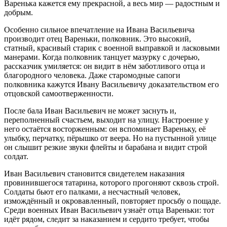
Варенька кажется ему прекрасной, а весь мир — радостным и
добрым.
Особенно сильное впечатление на Ивана Васильевича
производит отец Вареньки, полковник. Это высокий,
статный, красивый старик с военной выправкой и ласковыми
манерами. Когда полковник танцует мазурку с дочерью,
рассказчик умиляется: он видит в нём заботливого отца и
благородного человека. Даже старомодные сапоги
полковника кажутся Ивану Васильевичу доказательством его
отцовской самоотверженности.
После бала Иван Васильевич не может заснуть и,
переполненный счастьем, выходит на улицу. Настроение у
него остаётся восторженным: он вспоминает Вареньку, её
улыбку, перчатку, пёрышко от веера. Но на пустынной улице
он слышит резкие звуки флейты и барабана и видит строй
солдат.
Иван Васильевич становится свидетелем наказания
провинившегося татарина, которого прогоняют сквозь строй.
Солдаты бьют его палками, а несчастный человек,
измождённый и окровавленный, повторяет просьбу о пощаде.
Среди военных Иван Васильевич узнаёт отца Вареньки: тот
идёт рядом, следит за наказанием и сердито требует, чтобы