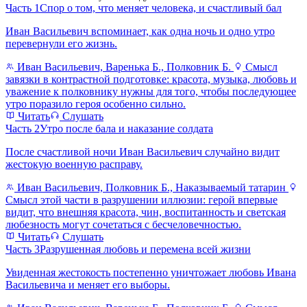
Часть 1
Спор о том, что меняет человека, и счастливый бал
Иван Васильевич вспоминает, как одна ночь и одно утро
перевернули его жизнь.
Иван Васильевич, Варенька Б., Полковник Б.
Смысл
завязки в контрастной подготовке: красота, музыка, любовь и
уважение к полковнику нужны для того, чтобы последующее
утро поразило героя особенно сильно.
Читать
Слушать
Часть 2
Утро после бала и наказание солдата
После счастливой ночи Иван Васильевич случайно видит
жестокую военную расправу.
Иван Васильевич, Полковник Б., Наказываемый татарин
Смысл этой части в разрушении иллюзии: герой впервые
видит, что внешняя красота, чин, воспитанность и светская
любезность могут сочетаться с бесчеловечностью.
Читать
Слушать
Часть 3
Разрушенная любовь и перемена всей жизни
Увиденная жестокость постепенно уничтожает любовь Ивана
Васильевича и меняет его выборы.