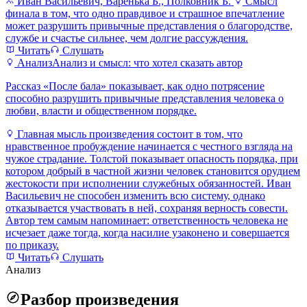
Иван Васильевич, Варенька Б., Полковник Б.
Смысл
финала в том, что одно правдивое и страшное впечатление
может разрушить привычные представления о благородстве,
службе и счастье сильнее, чем долгие рассуждения.
Читать
Слушать
Анализ
Анализ и смысл: что хотел сказать автор
Рассказ «После бала» показывает, как одно потрясение
способно разрушить привычные представления человека о
любви, власти и общественном порядке.
Главная мысль произведения состоит в том, что
нравственное пробуждение начинается с честного взгляда на
чужое страдание. Толстой показывает опасность порядка, при
котором добрый в частной жизни человек становится орудием
жестокости при исполнении служебных обязанностей. Иван
Васильевич не способен изменить всю систему, однако
отказывается участвовать в ней, сохраняя верность совести.
Автор тем самым напоминает: ответственность человека не
исчезает даже тогда, когда насилие узаконено и совершается
по приказу.
Читать
Слушать
Анализ
Разбор произведения