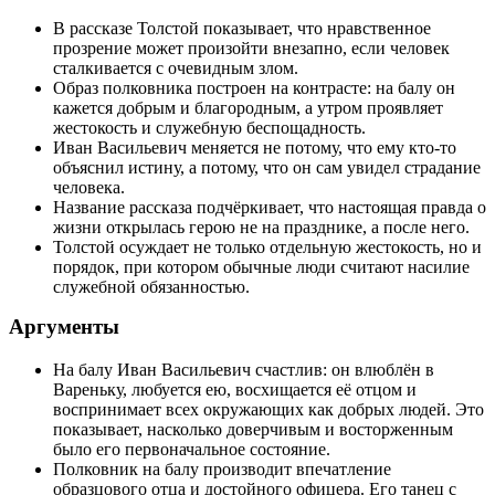
В рассказе Толстой показывает, что нравственное
прозрение может произойти внезапно, если человек
сталкивается с очевидным злом.
Образ полковника построен на контрасте: на балу он
кажется добрым и благородным, а утром проявляет
жестокость и служебную беспощадность.
Иван Васильевич меняется не потому, что ему кто-то
объяснил истину, а потому, что он сам увидел страдание
человека.
Название рассказа подчёркивает, что настоящая правда о
жизни открылась герою не на празднике, а после него.
Толстой осуждает не только отдельную жестокость, но и
порядок, при котором обычные люди считают насилие
служебной обязанностью.
Аргументы
На балу Иван Васильевич счастлив: он влюблён в
Вареньку, любуется ею, восхищается её отцом и
воспринимает всех окружающих как добрых людей. Это
показывает, насколько доверчивым и восторженным
было его первоначальное состояние.
Полковник на балу производит впечатление
образцового отца и достойного офицера. Его танец с