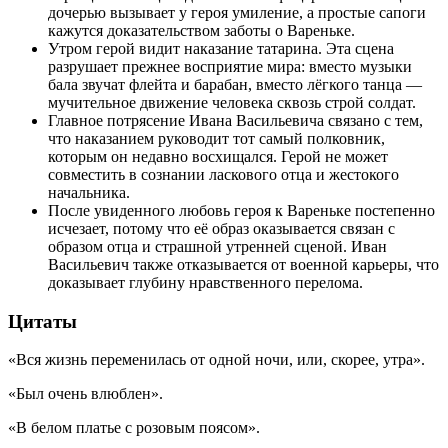
дочерью вызывает у героя умиление, а простые сапоги
кажутся доказательством заботы о Вареньке.
Утром герой видит наказание татарина. Эта сцена
разрушает прежнее восприятие мира: вместо музыки
бала звучат флейта и барабан, вместо лёгкого танца —
мучительное движение человека сквозь строй солдат.
Главное потрясение Ивана Васильевича связано с тем,
что наказанием руководит тот самый полковник,
которым он недавно восхищался. Герой не может
совместить в сознании ласкового отца и жестокого
начальника.
После увиденного любовь героя к Вареньке постепенно
исчезает, потому что её образ оказывается связан с
образом отца и страшной утренней сценой. Иван
Васильевич также отказывается от военной карьеры, что
доказывает глубину нравственного перелома.
Цитаты
«Вся жизнь переменилась от одной ночи, или, скорее, утра».
«Был очень влюблен».
«В белом платье с розовым поясом».