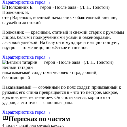
Характеристика героя →
Полковник Б.
отец Вареньки, военный начальник · обаятельный внешне,
служебно жестокий
Полковник — красивый, статный и свежий старик с румяным
лицом, белыми подкрученными усами и бакенбардами,
ласковой улыбкой. На балу он в мундире и изящно танцует;
наутро — то же лицо, но жёсткое и гневное.
Характеристика героя →
Беглый татарин
наказываемый солдатами человек · страдающий,
беспомощный
Наказываемый — оголённый по пояс солдат, привязанный к
ружьям; его спина превращается в «что-то пёстрое, мокрое,
красное, неестественное». Он спотыкается, корчится от
ударов, а его тело — сплошная рана.
Характеристика героя →
Пересказ по частям
4 части · читай или слушай каждую