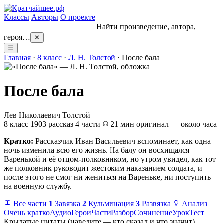
Классы
Авторы
О проекте
Найти произведение, автора,
героя…
✕
☰
Главная
·
8 класс
·
Л. Н. Толстой
· После бала
После бала
Лев Николаевич Толстой
8 класс
1903
рассказ
4 части
21 мин
оригинал — около часа
Кратко:
Рассказчик Иван Васильевич вспоминает, как одна
ночь изменила всю его жизнь. На балу он восхищался
Варенькой и её отцом-полковником, но утром увидел, как тот
же полковник руководит жестоким наказанием солдата, и
после этого не смог ни жениться на Вареньке, ни поступить
на военную службу.
Все части
1
Завязка
2
Кульминация
3
Развязка
Анализ
Очень кратко
Аудио
Герои
Части
Разбор
Сочинение
Урок
Тест
Крылатые цитаты
(наведите — кто сказал и что значит)