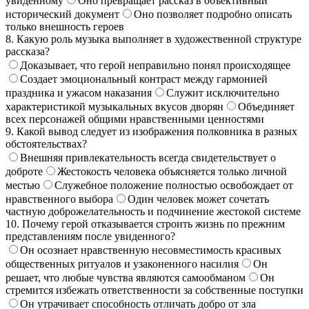
увиденному
Оно превращает рассказ в объективный
исторический документ
Оно позволяет подробно описать
только внешность героев
8. Какую роль музыка выполняет в художественной структуре
рассказа?
Доказывает, что герой неправильно понял происходящее
Создает эмоциональный контраст между гармонией
праздника и ужасом наказания
Служит исключительно
характеристикой музыкальных вкусов дворян
Объединяет
всех персонажей общими нравственными ценностями
9. Какой вывод следует из изображения полковника в разных
обстоятельствах?
Внешняя привлекательность всегда свидетельствует о
доброте
Жестокость человека объясняется только личной
местью
Служебное положение полностью освобождает от
нравственного выбора
Один человек может сочетать
частную доброжелательность и подчинение жестокой системе
10. Почему герой отказывается строить жизнь по прежним
представлениям после увиденного?
Он осознает нравственную несовместимость красивых
общественных ритуалов и узаконенного насилия
Он
решает, что любые чувства являются самообманом
Он
стремится избежать ответственности за собственные поступки
Он утрачивает способность отличать добро от зла