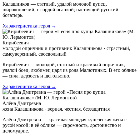
Калашников — статный, удалой молодой купец,
широкоплечий, с гордой осанкой; настоящий русский
богатырь.
Характеристика героя →
Кирибеевич
молодой опричник и противник Калашникова · страстный,
самоуверенный, своевольный
Кирибеевич — молодой, статный и красивый опричник,
удалой боец, любимец царя из рода Малютиных. В его облике
— сила, дерзость и щегольство.
Характеристика героя →
Алёна Дмитревна
жена Калашникова · верная, честная, беззащитная
Алёна Дмитревна — красивая молодая купеческая жена с
русой косой; в её облике — скромность, достоинство и
целомудрие.