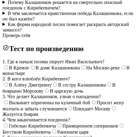
Почему Калашников решается на смертельно опасный
поединок с Кирибеевичем?
В чём заключается нравственная победа Калашникова, если
он был казнён?
Как форма народной песни помогает раскрыть авторский
замысел?
Проверь себя
Тест по произведению
1. Где в начале поэмы пирует Иван Васильевич?
В Кремле
В доме Калашникова
На Москве-реке
В
монастыре
2. В кого влюблён Кирибеевич?
В Алёну Дмитревну
В сестру Калашникова
В
боярыню Морозову
В царскую дочь
3. Что делает Калашников, узнав о нападении?
Вызывает опричника на кулачный бой
Просит жену
молчать и забыть случившееся
Покидает Москву
Жалуется боярам
4. Чем заканчивается поединок?
Гибелью Кирибеевича
Примирением соперников
Бегством Кирибеевича
Ранением царя