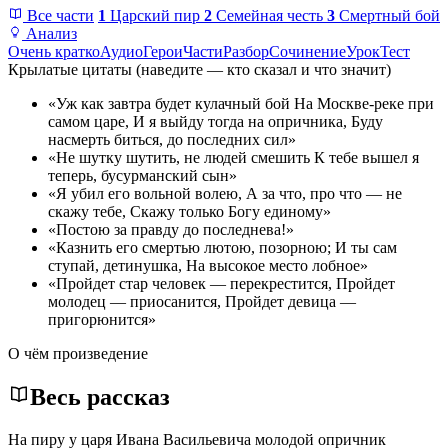
Все части
1
Царский пир
2
Семейная честь
3
Смертный бой
Анализ
Очень кратко
Аудио
Герои
Части
Разбор
Сочинение
Урок
Тест
Крылатые цитаты
(наведите — кто сказал и что значит)
«Уж как завтра будет кулачный бой На Москве-реке при
самом царе, И я выйду тогда на опричника, Буду
насмерть биться, до последних сил»
«Не шутку шутить, не людей смешить К тебе вышел я
теперь, бусурманский сын»
«Я убил его вольной волею, А за что, про что — не
скажу тебе, Скажу только Богу единому»
«Постою за правду до последнева!»
«Казнить его смертью лютою, позорною; И ты сам
ступай, детинушка, На высокое место лобное»
«Пройдет стар человек — перекрестится, Пройдет
молодец — приосанится, Пройдет девица —
пригорюнится»
О чём произведение
Весь рассказ
На пиру у царя Ивана Васильевича молодой опричник