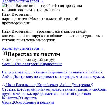
Характеристика героя →
Иван Васильевич
царь, правитель Москвы · властный, грозный,
противоречивый
Иван Васильевич — грозный царь в златом венце,
восседающий на пиру; в его облике — величие, суровость и
устрашающая мощь самодержца.
Характеристика героя →
Пересказ по частям
4 части · читай или слушай каждую
Часть 1
Тайная страсть Кирибеевича
На царском пиру любимый опричник признаётся в любви к
Алёне Дмитревне, но скрывает от государя, что она замужем.
Иван Васильевич, Кирибеевич, Алёна Дмитревна
Страсть, которая не признаёт нравственных границ и свободы
другого человека, превращается в опасный произвол.
Читать
Слушать
Часть 2
Оскорбление и решение