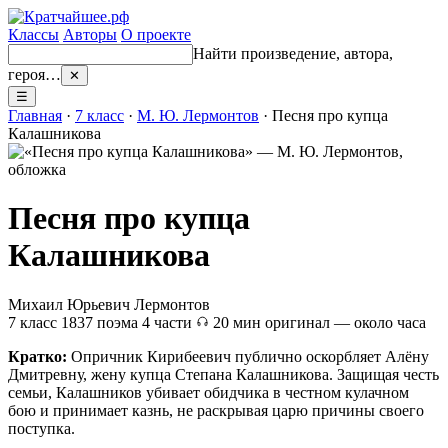
Классы
Авторы
О проекте
Найти произведение, автора,
героя…
✕
☰
Главная
·
7 класс
·
М. Ю. Лермонтов
· Песня про купца
Калашникова
Песня про купца
Калашникова
Михаил Юрьевич Лермонтов
7 класс
1837
поэма
4 части
20 мин
оригинал — около часа
Кратко:
Опричник Кирибеевич публично оскорбляет Алёну
Дмитревну, жену купца Степана Калашникова. Защищая честь
семьи, Калашников убивает обидчика в честном кулачном
бою и принимает казнь, не раскрывая царю причины своего
поступка.