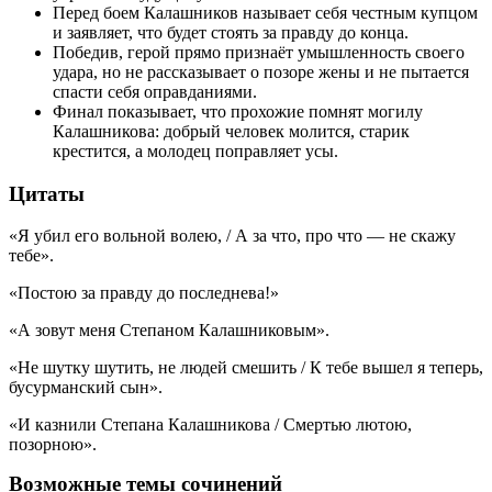
Перед боем Калашников называет себя честным купцом
и заявляет, что будет стоять за правду до конца.
Победив, герой прямо признаёт умышленность своего
удара, но не рассказывает о позоре жены и не пытается
спасти себя оправданиями.
Финал показывает, что прохожие помнят могилу
Калашникова: добрый человек молится, старик
крестится, а молодец поправляет усы.
Цитаты
«Я убил его вольной волею, / А за что, про что — не скажу
тебе».
«Постою за правду до последнева!»
«А зовут меня Степаном Калашниковым».
«Не шутку шутить, не людей смешить / К тебе вышел я теперь,
бусурманский сын».
«И казнили Степана Калашникова / Смертью лютою,
позорною».
Возможные темы сочинений