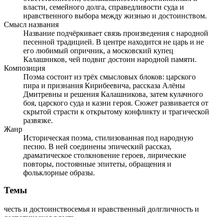
власти, семейного долга, справедливости суда и
нравственного выбора между жизнью и достоинством.
Смысл названия
Название подчёркивает связь произведения с народной
песенной традицией. В центре находится не царь и не
его любимый опричник, а московский купец
Калашников, чей подвиг достоин народной памяти.
Композиция
Поэма состоит из трёх смысловых блоков: царского
пира и признания Кирибеевича, рассказа Алёны
Дмитревны и решения Калашникова, затем кулачного
боя, царского суда и казни героя. Сюжет развивается от
скрытой страсти к открытому конфликту и трагической
развязке.
Жанр
Историческая поэма, стилизованная под народную
песню. В ней соединены эпический рассказ,
драматическое столкновение героев, лирические
повторы, постоянные эпитеты, обращения и
фольклорные образы.
Темы
честь и достоинство
семья и нравственный долг
личность и