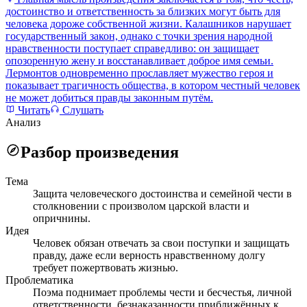
достоинство и ответственность за близких могут быть для
человека дороже собственной жизни. Калашников нарушает
государственный закон, однако с точки зрения народной
нравственности поступает справедливо: он защищает
опозоренную жену и восстанавливает доброе имя семьи.
Лермонтов одновременно прославляет мужество героя и
показывает трагичность общества, в котором честный человек
не может добиться правды законным путём.
Читать
Слушать
Анализ
Разбор произведения
Тема
Защита человеческого достоинства и семейной чести в
столкновении с произволом царской власти и
опричнины.
Идея
Человек обязан отвечать за свои поступки и защищать
правду, даже если верность нравственному долгу
требует пожертвовать жизнью.
Проблематика
Поэма поднимает проблемы чести и бесчестья, личной
ответственности, безнаказанности приближённых к