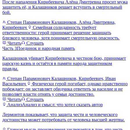
После нападения Кирибеевича Алёна Дмитревна просит мужа
защитить её, и Калашников решает вступить в смертельный
бой.
Степан Парамонович Калашников, Алёна Дмитревна,
Кирибеевич
Семейная солидарность требует
ответственности: герой принимает решение защищать
близкого человека, хотя понимает смертельную опасность.
Читать
Слушать
Часть 3
Поединок и народная память
Калашников убивает Кирибеевича в честном бою, принимает
царскую казнь и остаётся в памяти народа защитником
правды.
Степан Парамонович Калашников, Кирибеевич, Иван
Васильевич
Физически герой погибает, однако нравственно
побеждает: он заставляет обидчика ответить за насилие и не
позволяет власти отнять у семьи достоинство.
Читать
Слушать
Анализ
Анализ и смысл: что хотел сказать автор
Лермонтов показывает, что защита чести и человеческого
достоинства может потребовать от человека высшей жертвы.
Главная мысль произведения заключается в том, что честь,