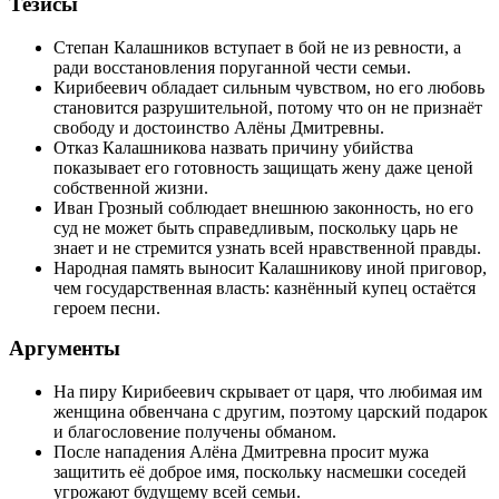
Тезисы
Степан Калашников вступает в бой не из ревности, а
ради восстановления поруганной чести семьи.
Кирибеевич обладает сильным чувством, но его любовь
становится разрушительной, потому что он не признаёт
свободу и достоинство Алёны Дмитревны.
Отказ Калашникова назвать причину убийства
показывает его готовность защищать жену даже ценой
собственной жизни.
Иван Грозный соблюдает внешнюю законность, но его
суд не может быть справедливым, поскольку царь не
знает и не стремится узнать всей нравственной правды.
Народная память выносит Калашникову иной приговор,
чем государственная власть: казнённый купец остаётся
героем песни.
Аргументы
На пиру Кирибеевич скрывает от царя, что любимая им
женщина обвенчана с другим, поэтому царский подарок
и благословение получены обманом.
После нападения Алёна Дмитревна просит мужа
защитить её доброе имя, поскольку насмешки соседей
угрожают будущему всей семьи.