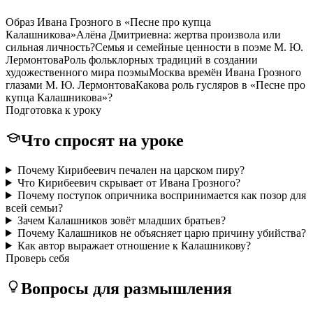
Образ Ивана Грозного в «Песне про купца
Калашникова»
Алёна Дмитриевна: жертва произвола или
сильная личность?
Семья и семейные ценности в поэме М. Ю.
Лермонтова
Роль фольклорных традиций в создании
художественного мира поэмы
Москва времён Ивана Грозного
глазами М. Ю. Лермонтова
Какова роль гусляров в «Песне про
купца Калашникова»?
Подготовка к уроку
Что спросят на уроке
Почему Кирибеевич печален на царском пиру?
Что Кирибеевич скрывает от Ивана Грозного?
Почему поступок опричника воспринимается как позор для
всей семьи?
Зачем Калашников зовёт младших братьев?
Почему Калашников не объясняет царю причину убийства?
Как автор выражает отношение к Калашникову?
Проверь себя
Вопросы для размышления