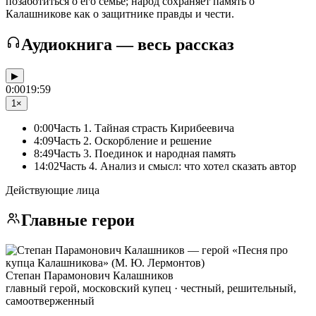
позаботиться о его семье; народ сохраняет память о
Калашникове как о защитнике правды и чести.
Аудиокнига — весь рассказ
▶
0:00
19:59
1×
0:00
Часть 1. Тайная страсть Кирибеевича
4:09
Часть 2. Оскорбление и решение
8:49
Часть 3. Поединок и народная память
14:02
Часть 4. Анализ и смысл: что хотел сказать автор
Действующие лица
Главные герои
Степан Парамонович Калашников
главный герой, московский купец · честный, решительный,
самоотверженный