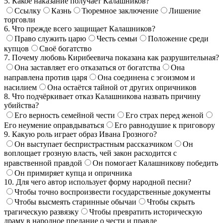
5. Какое наказание получает Калашников?
Ссылку
Казнь
Тюремное заключение
Лишение
торговли
6. Что прежде всего защищает Калашников?
Право служить царю
Честь семьи
Положение среди
купцов
Своё богатство
7. Почему любовь Кирибеевича показана как разрушительная?
Она заставляет его отказаться от богатства
Она
направлена против царя
Она соединена с эгоизмом и
насилием
Она остаётся тайной от других опричников
8. Что подчёркивает отказ Калашникова назвать причину
убийства?
Его верность семейной чести
Его страх перед женой
Его неумение оправдываться
Его равнодушие к приговору
9. Какую роль играет образ Ивана Грозного?
Он выступает беспристрастным рассказчиком
Он
воплощает грозную власть, чей закон расходится с
нравственной правдой
Он помогает Калашникову победить
Он примиряет купца и опричника
10. Для чего автор использует форму народной песни?
Чтобы точно воспроизвести государственные документы
Чтобы высмеять старинные обычаи
Чтобы скрыть
трагическую развязку
Чтобы превратить историческую
драму в народное предание о чести и правде