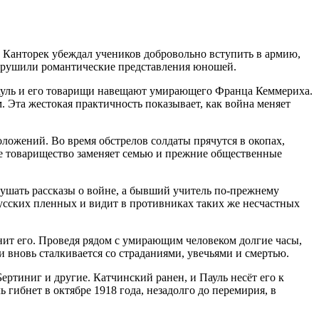
 Канторек убеждал учеников добровольно вступить в армию,
разрушили романтические представления юношей.
 Пауль и его товарищи навещают умирающего Франца Кеммериха.
 Эта жестокая практичность показывает, как война меняет
ожений. Во время обстрелов солдаты прячутся в окопах,
ое товарищество заменяет семью и прежние общественные
лушать рассказы о войне, а бывший учитель по-прежнему
 русских пленных и видит в противниках таких же несчастных
нит его. Проведя рядом с умирающим человеком долгие часы,
 и вновь сталкивается со страданиями, увечьями и смертью.
ртиниг и другие. Катчинский ранен, и Пауль несёт его к
 гибнет в октябре 1918 года, незадолго до перемирия, в