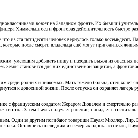
одноклассниками воюет на Западном фронте. Их бывший учитель
ер-офицера Химмельштоса и фронтовая действительность быстро 
 что из ста пятидесяти человек вернулось только восемьдесят.
 которые после смерти владельца ещё могут пригодиться живым.
ским, умеющим добывать пищу и находить выход из опасных пол
м. Земля становится для них единственной защитой, а фронтов
жим среди родных и знакомых. Мать тяжело больна, отец хочет с
вернуться к довоенной жизни. После отпуска он охраняет лагерь
ронке с французским солдатом Жераром Дювалем и смертельно ра
мужа и отца. Затем Пауль получает ранение, попадает в госпиталь
ным. Один за другим погибают товарищи Пауля: Мюллер, Лир, Бе
осколка. Оставшись последним из семерых одноклассников, Пауль