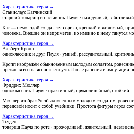
Характеристика героя →
Станислаус Катчинский
старший товарищ и наставник Пауля · находчивый, заботливы
Кат — немолодой солдат лет сорока, крепкий и жилистый, при
человека. Внешне он неприметен, но именно к нему тянутся м
Характеристика героя →
Альберт Кропп
одноклассник и друг Пауля · умный, рассудительный, критичн
Кропп изображён обыкновенным молодым солдатом, ровесником
прежде всего на ясность его ума. После ранения и ампутации н
Характеристика героя →
Фридрих Мюллер
одноклассник Пауля · практичный, прямолинейный, стойкий
Мюллер изображён обыкновенным молодым солдатом, ровесником
передовой носит с собой учебники. Простота фигуры героя соот
Характеристика героя →
Тьяден
товарищ Пауля по роте · прожорливый, язвительный, независ