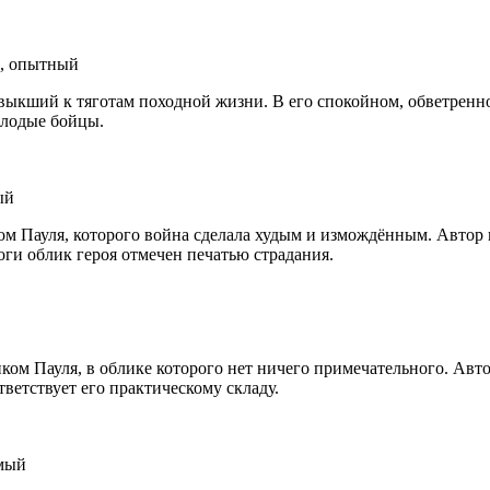
й, опытный
выкший к тяготам походной жизни. В его спокойном, обветренн
олодые бойцы.
ый
 Пауля, которого война сделала худым и измождённым. Автор 
оги облик героя отмечен печатью страдания.
 Пауля, в облике которого нет ничего примечательного. Автор
ветствует его практическому складу.
имый