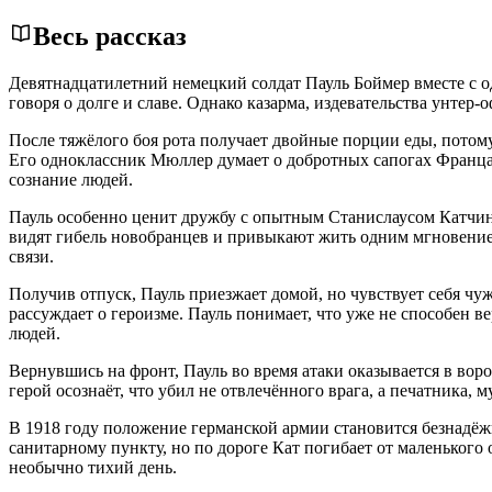
Весь рассказ
Девятнадцатилетний немецкий солдат Пауль Боймер вместе с 
говоря о долге и славе. Однако казарма, издевательства унт
После тяжёлого боя рота получает двойные порции еды, потому
Его одноклассник Мюллер думает о добротных сапогах Франца,
сознание людей.
Пауль особенно ценит дружбу с опытным Станислаусом Катчин
видят гибель новобранцев и привыкают жить одним мгновение
связи.
Получив отпуск, Пауль приезжает домой, но чувствует себя чу
рассуждает о героизме. Пауль понимает, что уже не способен 
людей.
Вернувшись на фронт, Пауль во время атаки оказывается в во
герой осознаёт, что убил не отвлечённого врага, а печатника, 
В 1918 году положение германской армии становится безнадёж
санитарному пункту, но по дороге Кат погибает от маленького 
необычно тихий день.