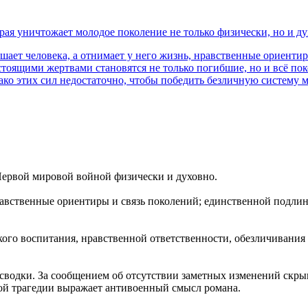
рая уничтожает молодое поколение не только физически, но и ду
ышает человека, а отнимает у него жизнь, нравственные ориент
тоящими жертвами становятся не только погибшие, но и всё по
ако этих сил недостаточно, чтобы победить безличную систему 
Первой мировой войной физически и духовно.
равственные ориентиры и связь поколений; единственной подли
го воспитания, нравственной ответственности, обезличивания в
сводки. За сообщением об отсутствии заметных изменений скры
кой трагедии выражает антивоенный смысл романа.