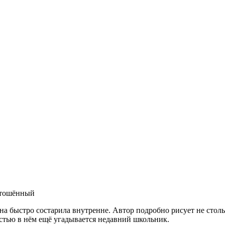
устошённый
а быстро состарила внутренне. Автор подробно рисует не стольк
остью в нём ещё угадывается недавний школьник.