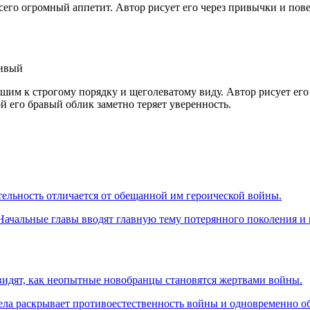
его огромный аппетит. Автор рисует его через привычки и повед
ливый
м к строгому порядку и щеголеватому виду. Автор рисует его 
й его бравый облик заметно теряет уверенность.
тельность отличается от обещанной им героической войны.
ачальные главы вводят главную тему потерянного поколения и
видят, как неопытные новобранцы становятся жертвами войны.
ла раскрывает противоестественность войны и одновременно об