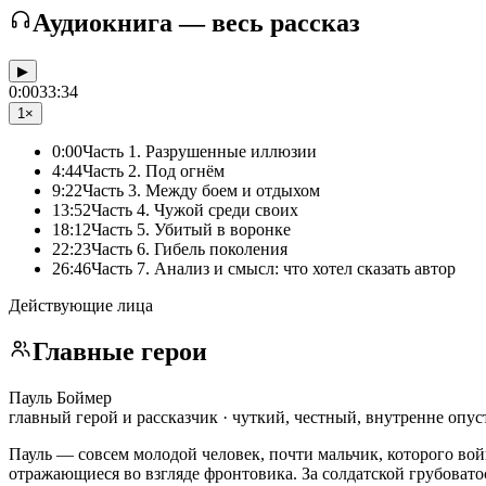
Аудиокнига — весь рассказ
▶
0:00
33:34
1×
0:00
Часть 1. Разрушенные иллюзии
4:44
Часть 2. Под огнём
9:22
Часть 3. Между боем и отдыхом
13:52
Часть 4. Чужой среди своих
18:12
Часть 5. Убитый в воронке
22:23
Часть 6. Гибель поколения
26:46
Часть 7. Анализ и смысл: что хотел сказать автор
Действующие лица
Главные герои
Пауль Боймер
главный герой и рассказчик · чуткий, честный, внутренне оп
Пауль — совсем молодой человек, почти мальчик, которого войн
отражающиеся во взгляде фронтовика. За солдатской грубоват