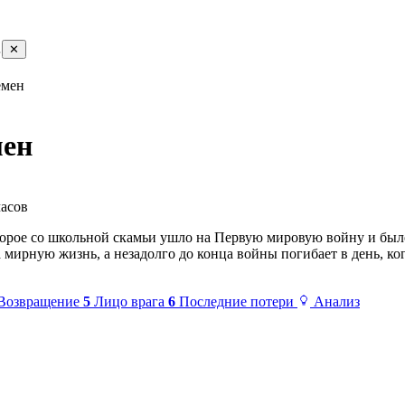
…
✕
емен
мен
часов
торое со школьной скамьи ушло на Первую мировую войну и был
а мирную жизнь, а незадолго до конца войны погибает в день, к
Возвращение
5
Лицо врага
6
Последние потери
Анализ