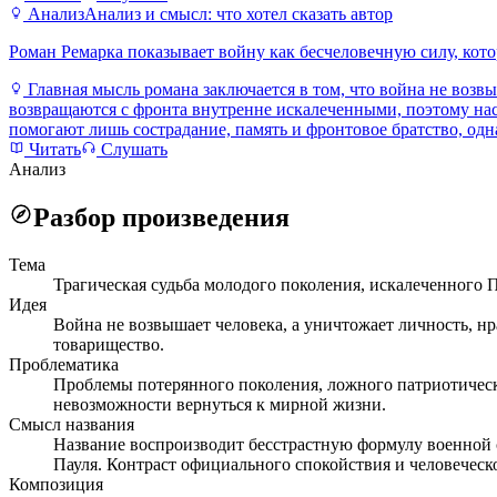
Анализ
Анализ и смысл: что хотел сказать автор
Роман Ремарка показывает войну как бесчеловечную силу, кото
Главная мысль романа заключается в том, что война не возв
возвращаются с фронта внутренне искалеченными, поэтому нас
помогают лишь сострадание, память и фронтовое братство, одн
Читать
Слушать
Анализ
Разбор произведения
Тема
Трагическая судьба молодого поколения, искалеченного 
Идея
Война не возвышает человека, а уничтожает личность, н
товарищество.
Проблематика
Проблемы потерянного поколения, ложного патриотическо
невозможности вернуться к мирной жизни.
Смысл названия
Название воспроизводит бесстрастную формулу военной 
Пауля. Контраст официального спокойствия и человечес
Композиция