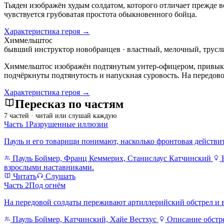
Тьяден изображён худым солдатом, которого отличает прежде вс
чувствуется грубоватая простота обыкновенного бойца.
Характеристика героя →
Химмельштос
бывший инструктор новобранцев · властный, мелочный, трус
Химмельштос изображён подтянутым унтер-офицером, привыкши
подчёркнуты подтянутость и напускная суровость. На передово
Характеристика героя →
Пересказ по частям
7 частей · читай или слушай каждую
Часть 1
Разрушенные иллюзии
Пауль и его товарищи понимают, насколько фронтовая действи
Пауль Боймер, Франц Кеммерих, Станислаус Катчинский
Н
взрослыми наставниками.
Читать
Слушать
Часть 2
Под огнём
На передовой солдаты переживают артиллерийский обстрел и 
Пауль Боймер, Катчинский, Хайе Вестхус
Описание обстре