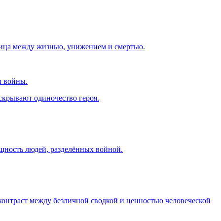
ница между жизнью, унижением и смертью.
и войны.
скрывают одиночество героя.
щность людей, разделённых войной.
контраст между безличной сводкой и ценностью человеческой