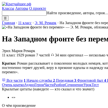
Классы
Авторы
О проекте
Найти произведение, автора, героя
☰
Главная
·
11 класс
·
Э. М. Ремарк
· На Западном фронте без пер
На Западном фронте без пере
Эрих Мария Ремарк
11 класс
1929
роман
7 частей
34 мин
оригинал — несколько 
Кратко:
Роман рассказывает о поколении молодых немцев, ко
постепенно теряет друзей, веру в прежние идеалы и надежду н
перемен».
Все части
1
Начало службы
2
Передовая
3
Фронтовой быт
4
Очень кратко
Аудио
Герои
Части
Разбор
Сочинение
Урок
Тест
Крылатые цитаты
(наведите — кто сказал и что значит)
«»
О чём произведение