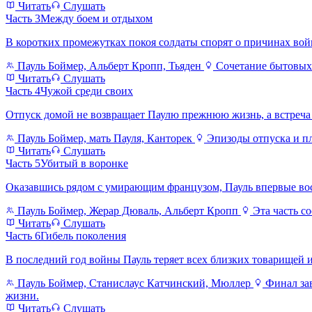
Читать
Слушать
Часть 3
Между боем и отдыхом
В коротких промежутках покоя солдаты спорят о причинах вой
Пауль Боймер, Альберт Кропп, Тьяден
Сочетание бытовых 
Читать
Слушать
Часть 4
Чужой среди своих
Отпуск домой не возвращает Паулю прежнюю жизнь, а встреча
Пауль Боймер, мать Пауля, Канторек
Эпизоды отпуска и пл
Читать
Слушать
Часть 5
Убитый в воронке
Оказавшись рядом с умирающим французом, Пауль впервые вос
Пауль Боймер, Жерар Дюваль, Альберт Кропп
Эта часть с
Читать
Слушать
Часть 6
Гибель поколения
В последний год войны Пауль теряет всех близких товарищей и
Пауль Боймер, Станислаус Катчинский, Мюллер
Финал зав
жизни.
Читать
Слушать