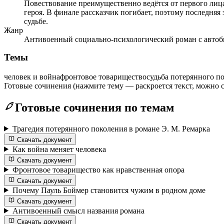
Повествование преимущественно ведётся от первого лиц
героя. В финале рассказчик погибает, поэтому последняя
судьбе.
Жанр
Антивоенный социально-психологический роман с автоби
Темы
человек и война
фронтовое товарищество
судьба потерянного п
Готовые сочинения
(нажмите тему — раскроется текст, можно с
Готовые сочинения по темам
Трагедия потерянного поколения в романе Э. М. Ремарка
Скачать документ
Как война меняет человека
Скачать документ
Фронтовое товарищество как нравственная опора
Скачать документ
Почему Пауль Боймер становится чужим в родном доме
Скачать документ
Антивоенный смысл названия романа
Скачать документ