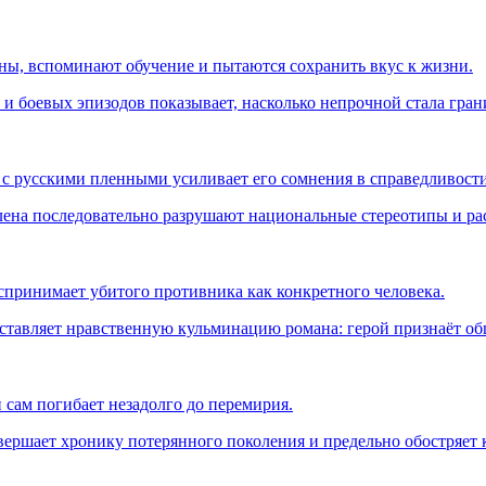
ны, вспоминают обучение и пытаются сохранить вкус к жизни.
и боевых эпизодов показывает, насколько непрочной стала гра
 с русскими пленными усиливает его сомнения в справедливост
ена последовательно разрушают национальные стереотипы и ра
принимает убитого противника как конкретного человека.
оставляет нравственную кульминацию романа: герой признаёт об
 сам погибает незадолго до перемирия.
ершает хронику потерянного поколения и предельно обостряет 