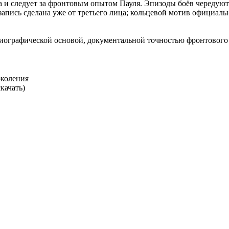
а и следует за фронтовым опытом Пауля. Эпизоды боёв чередую
 запись сделана уже от третьего лица; кольцевой мотив официал
ографической основой, документальной точностью фронтового 
околения
качать)