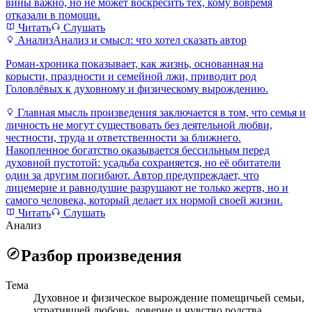
вины важно, но не может воскресить тех, кому вовремя
отказали в помощи.
Читать
Слушать
Анализ
Анализ и смысл: что хотел сказать автор
Роман-хроника показывает, как жизнь, основанная на
корысти, праздности и семейной лжи, приводит род
Головлёвых к духовному и физическому вырождению.
Главная мысль произведения заключается в том, что семья и
личность не могут существовать без деятельной любви,
честности, труда и ответственности за ближнего.
Накопленное богатство оказывается бессильным перед
духовной пустотой: усадьба сохраняется, но её обитатели
один за другим погибают. Автор предупреждает, что
лицемерие и равнодушие разрушают не только жертв, но и
самого человека, который делает их нормой своей жизни.
Читать
Слушать
Анализ
Разбор произведения
Тема
Духовное и физическое вырождение помещичьей семьи,
утратившей любовь, доверие и чувство родства.