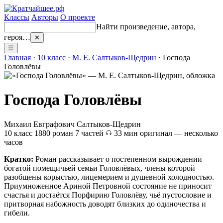
Классы
Авторы
О проекте
Найти произведение, автора,
героя…
✕
☰
Главная
·
10 класс
·
М. Е. Салтыков-Щедрин
· Господа
Головлёвы
Господа Головлёвы
Михаил Евграфович Салтыков-Щедрин
10 класс
1880
роман
7 частей
33 мин
оригинал — несколько
часов
Кратко:
Роман рассказывает о постепенном вырождении
богатой помещичьей семьи Головлёвых, члены которой
разобщены корыстью, лицемерием и душевной холодностью.
Приумноженное Ариной Петровной состояние не приносит
счастья и достаётся Порфирию Головлёву, чьё пустословие и
притворная набожность доводят близких до одиночества и
гибели.