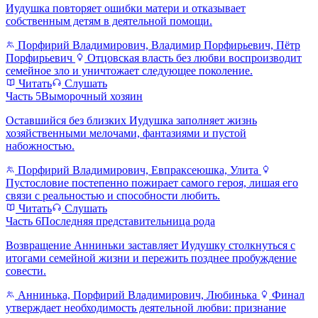
Иудушка повторяет ошибки матери и отказывает
собственным детям в деятельной помощи.
Порфирий Владимирович, Владимир Порфирьевич, Пётр
Порфирьевич
Отцовская власть без любви воспроизводит
семейное зло и уничтожает следующее поколение.
Читать
Слушать
Часть 5
Выморочный хозяин
Оставшийся без близких Иудушка заполняет жизнь
хозяйственными мелочами, фантазиями и пустой
набожностью.
Порфирий Владимирович, Евпраксеюшка, Улита
Пустословие постепенно пожирает самого героя, лишая его
связи с реальностью и способности любить.
Читать
Слушать
Часть 6
Последняя представительница рода
Возвращение Анниньки заставляет Иудушку столкнуться с
итогами семейной жизни и пережить позднее пробуждение
совести.
Аннинька, Порфирий Владимирович, Любинька
Финал
утверждает необходимость деятельной любви: признание