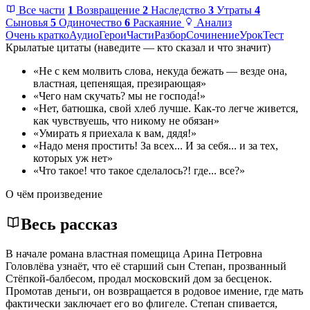
Все части
1
Возвращение
2
Наследство
3
Утраты
4
Сыновья
5
Одиночество
6
Раскаяние
Анализ
Очень кратко
Аудио
Герои
Части
Разбор
Сочинение
Урок
Тест
Крылатые цитаты
(наведите — кто сказал и что значит)
«Не с кем молвить слова, некуда бежать — везде она,
властная, цепенящая, презирающая»
«Чего нам скучать? мы не господа́!»
«Нет, батюшка, свой хлеб лучше. Как-то легче живется,
как чувствуешь, что никому не обязан»
«Умирать я приехала к вам, дядя!»
«Надо меня простить! За всех... И за себя... и за тех,
которых уж нет»
«Что такое! что такое сделалось?! где... все?»
О чём произведение
Весь рассказ
В начале романа властная помещица Арина Петровна
Головлёва узнаёт, что её старший сын Степан, прозванный
Стёпкой-балбесом, продал московский дом за бесценок.
Промотав деньги, он возвращается в родовое имение, где мать
фактически заключает его во флигеле. Степан спивается,