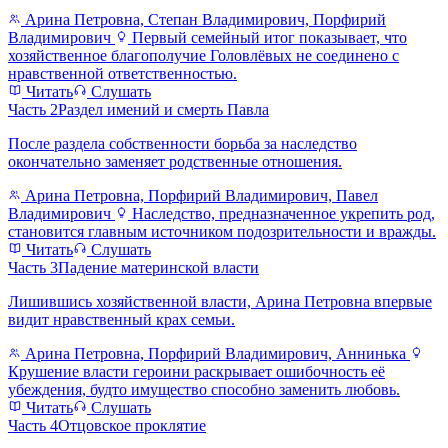
Арина Петровна, Степан Владимирович, Порфирий
Владимирович
Первый семейный итог показывает, что
хозяйственное благополучие Головлёвых не соединено с
нравственной ответственностью.
Читать
Слушать
Часть 2
Раздел имений и смерть Павла
После раздела собственности борьба за наследство
окончательно заменяет родственные отношения.
Арина Петровна, Порфирий Владимирович, Павел
Владимирович
Наследство, предназначенное укрепить род,
становится главным источником подозрительности и вражды.
Читать
Слушать
Часть 3
Падение материнской власти
Лишившись хозяйственной власти, Арина Петровна впервые
видит нравственный крах семьи.
Арина Петровна, Порфирий Владимирович, Аннинька
Крушение власти героини раскрывает ошибочность её
убеждения, будто имущество способно заменить любовь.
Читать
Слушать
Часть 4
Отцовское проклятие