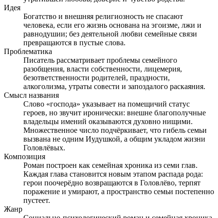
Идея
Богатство и внешняя религиозность не спасают
человека, если его жизнь основана на эгоизме, лжи и
равнодушии; без деятельной любви семейные связи
превращаются в пустые слова.
Проблематика
Писатель рассматривает проблемы семейного
разобщения, власти собственности, лицемерия,
безответственности родителей, праздности,
алкоголизма, утраты совести и запоздалого раскаяния.
Смысл названия
Слово «господа» указывает на помещичий статус
героев, но звучит иронически: внешне благополучные
владельцы имений оказываются духовно нищими.
Множественное число подчёркивает, что гибель семьи
вызвана не одним Иудушкой, а общим укладом жизни
Головлёвых.
Композиция
Роман построен как семейная хроника из семи глав.
Каждая глава становится новым этапом распада рода:
герои поочерёдно возвращаются в Головлёво, терпят
поражение и умирают, а пространство семьи постепенно
пустеет.
Жанр
Социально-психологический роман и семейная хроника