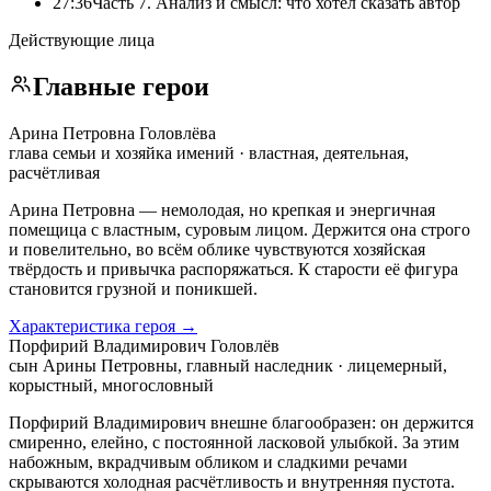
27:36
Часть 7. Анализ и смысл: что хотел сказать автор
Действующие лица
Главные герои
Арина Петровна Головлёва
глава семьи и хозяйка имений · властная, деятельная,
расчётливая
Арина Петровна — немолодая, но крепкая и энергичная
помещица с властным, суровым лицом. Держится она строго
и повелительно, во всём облике чувствуются хозяйская
твёрдость и привычка распоряжаться. К старости её фигура
становится грузной и поникшей.
Характеристика героя →
Порфирий Владимирович Головлёв
сын Арины Петровны, главный наследник · лицемерный,
корыстный, многословный
Порфирий Владимирович внешне благообразен: он держится
смиренно, елейно, с постоянной ласковой улыбкой. За этим
набожным, вкрадчивым обликом и сладкими речами
скрываются холодная расчётливость и внутренняя пустота.