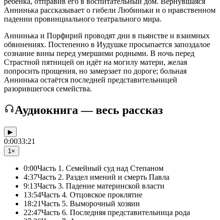
ребёнка, отправив его в воспитательный дом. Вернувшаяся
Аннинька рассказывает о гибели Любиньки и о нравственном
падении провинциального театрального мира.
Аннинька и Порфирий проводят дни в пьянстве и взаимных
обвинениях. Постепенно в Иудушке просыпается запоздалое
сознание вины перед умершими родными. В ночь перед
Страстной пятницей он идёт на могилу матери, желая
попросить прощения, но замерзает по дороге; больная
Аннинька остаётся последней представительницей
разорившегося семейства.
Аудиокнига — весь рассказ
▶
0:00
33:21
1×
0:00
Часть 1. Семейный суд над Степаном
4:37
Часть 2. Раздел имений и смерть Павла
9:13
Часть 3. Падение материнской власти
13:54
Часть 4. Отцовское проклятие
18:21
Часть 5. Выморочный хозяин
22:47
Часть 6. Последняя представительница рода