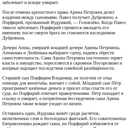
заболевает и вскоре умирает.
После отмены крепостного права Арина Петровна делит
владения между сыновьями. Павел получает Дубровино, а
Порфирий, прозванный Иудушкой, — Головлёво. Когда Павел
тяжело заболевает, Порфирий стремится завладеть его
имением; после смерти брата он становится наследником
Дубровина.
Дочери Анны, умершей младшей дочери Арины Петровны,
Аннинька и Любинька выбирают сцену, надеясь обрести
самостоятельность. Сама Арина Петровна постепенно теряет
власть и имущество, переселяется в скромное Погорелково и
впервые ощущает последствия семейной разобщённости.
Старший сын Порфирия Владимир, не получив от отца
помощи для женитьбы, кончает с собой. Младший сын Пётр
проигрывает казённые деньги и просит отца спасти его от
суда, но Порфирий отвечает нравоучениями. Пётр попадает в
ссылку и умирает, а потрясённая бессердечием сына Арина
Петровна также вскоре уходит из жизни.
Оставшись один, Иудушка живёт среди расчётов,
молитвенных слов и бесплодных фантазий. Его сожительница
Евпраксеюшка рождает сына, но Порфирий избавляется от