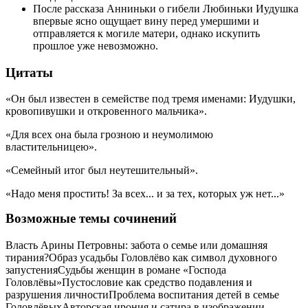
После рассказа Анниньки о гибели Любиньки Иудушка
впервые ясно ощущает вину перед умершими и
отправляется к могиле матери, однако искупить
прошлое уже невозможно.
Цитаты
«Он был известен в семействе под тремя именами: Иудушки,
кровопивушки и откровенного мальчика».
«Для всех она была грозною и неумолимою
властительницею».
«Семейный итог был неутешительный».
«Надо меня простить! За всех... и за тех, которых уж нет...»
Возможные темы сочинений
Власть Арины Петровны: забота о семье или домашняя
тирания?
Образ усадьбы Головлёво как символ духовного
запустения
Судьбы женщин в романе «Господа
Головлёвы»
Пустословие как средство подавления и
разрушения личности
Проблема воспитания детей в семье
Головлёвых
Авторская ирония и сатира в изображении