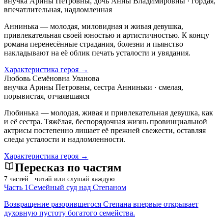
внучка Арины Петровны, дочь Анны Владимировны · гордая,
впечатлительная, надломленная
Аннинька — молодая, миловидная и живая девушка,
привлекательная своей юностью и артистичностью. К концу
романа перенесённые страдания, болезни и пьянство
накладывают на её облик печать усталости и увядания.
Характеристика героя →
Любовь Семёновна Уланова
внучка Арины Петровны, сестра Анниньки · смелая,
порывистая, отчаявшаяся
Любинька — молодая, живая и привлекательная девушка, как
и её сестра. Тяжёлая, беспорядочная жизнь провинциальной
актрисы постепенно лишает её прежней свежести, оставляя
следы усталости и надломленности.
Характеристика героя →
Пересказ по частям
7 частей · читай или слушай каждую
Часть 1
Семейный суд над Степаном
Возвращение разорившегося Степана впервые открывает
духовную пустоту богатого семейства.