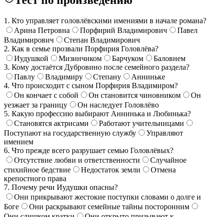
1. Кто управляет головлёвскими имениями в начале романа?
Арина Петровна
Порфирий Владимирович
Павел
Владимирович
Степан Владимирович
2. Как в семье прозвали Порфирия Головлёва?
Иудушкой
Мизинчиком
Барчуком
Баловнем
3. Кому достаётся Дубровино после семейного раздела?
Павлу
Владимиру
Степану
Анниньке
4. Что происходит с сыном Порфирия Владимиром?
Он кончает с собой
Он становится чиновником
Он
уезжает за границу
Он наследует Головлёво
5. Какую профессию выбирают Аннинька и Любинька?
Становятся актрисами
Работают учительницами
Поступают на государственную службу
Управляют
имением
6. Что прежде всего разрушает семью Головлёвых?
Отсутствие любви и ответственности
Случайное
стихийное бедствие
Недостаток земли
Отмена
крепостного права
7. Почему речи Иудушки опасны?
Они прикрывают жестокие поступки словами о долге и
Боге
Они раскрывают семейные тайны посторонним
Они слишком кратки
Они открыто призывают к