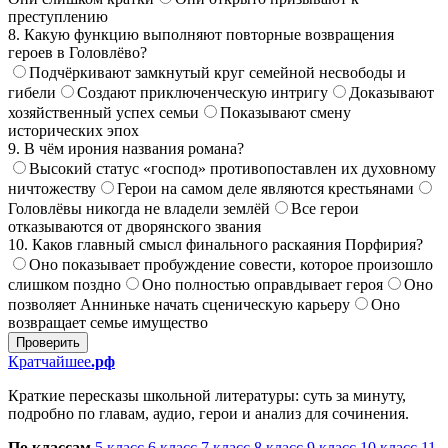
преступлению
8. Какую функцию выполняют повторные возвращения
героев в Головлёво?
Подчёркивают замкнутый круг семейной несвободы и
гибели
Создают приключенческую интригу
Доказывают
хозяйственный успех семьи
Показывают смену
исторических эпох
9. В чём ирония названия романа?
Высокий статус «господ» противопоставлен их духовному
ничтожеству
Герои на самом деле являются крестьянами
Головлёвы никогда не владели землёй
Все герои
отказываются от дворянского звания
10. Каков главный смысл финального раскаяния Порфирия?
Оно показывает пробуждение совести, которое произошло
слишком поздно
Оно полностью оправдывает героя
Оно
позволяет Анниньке начать сценическую карьеру
Оно
возвращает семье имущество
Проверить
Кратчайшее
.рф
Краткие пересказы школьной литературы: суть за минуту,
подробно по главам, аудио, герои и анализ для сочинения.
По классам
5 класс
6 класс
7 класс
8 класс
9 класс
10 класс
11