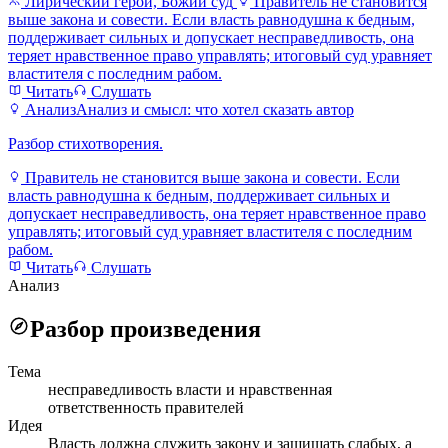
Лирический герой, Божий суд
Правитель не становится
выше закона и совести. Если власть равнодушна к бедным,
поддерживает сильных и допускает несправедливость, она
теряет нравственное право управлять; итоговый суд уравняет
властителя с последним рабом.
Читать
Слушать
Анализ
Анализ и смысл: что хотел сказать автор
Разбор стихотворения.
Правитель не становится выше закона и совести. Если
власть равнодушна к бедным, поддерживает сильных и
допускает несправедливость, она теряет нравственное право
управлять; итоговый суд уравняет властителя с последним
рабом.
Читать
Слушать
Анализ
Разбор произведения
Тема
несправедливость власти и нравственная
ответственность правителей
Идея
Власть должна служить закону и защищать слабых, а